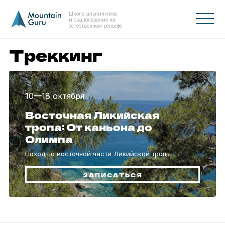
Школа альпинизма
и скалолазания на
естественном рельефе
Треккинг
10—
18 октября
Восточная Ликийская
тропа: От каньона до
Олимпа
Поход по восточной части Ликийской тропы
ЗАПИСАТЬСЯ